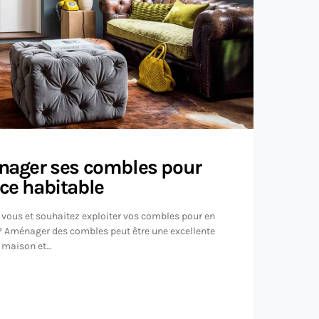
ger ses combles pour
èce habitable
ous et souhaitez exploiter vos combles pour en
 ? Aménager des combles peut être une excellente
e maison et…