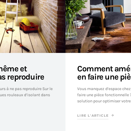
-même et
Comment aména
as reproduire
en faire une pi
urs à ne pas reproduire Sur le
Vous manquez d’espace chez v
ques rouleaux d’isolant dans
faire une pièce fonctionnelle
solution pour optimiser votr
LIRE L'ARTICLE