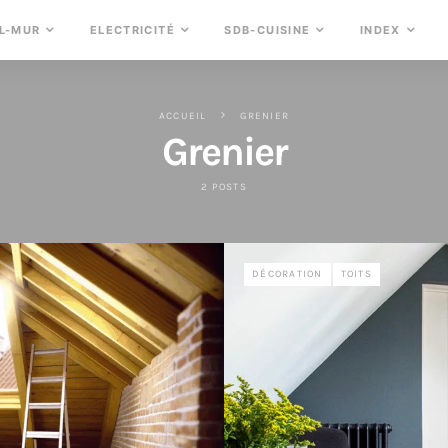
L-MUR
ELECTRICITÉ
SDB-CUISINE
INDEX
ACCUEIL
GRENIER
Grenier
2 POSTS
DÉCORATION
TOITS