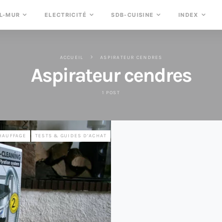
L-MUR
ELECTRICITÉ
SDB-CUISINE
INDEX
ACCUEIL
ASPIRATEUR CENDRES
Aspirateur cendres
1 POST
HAUFFAGE
TESTS & GUIDES D’ACHAT