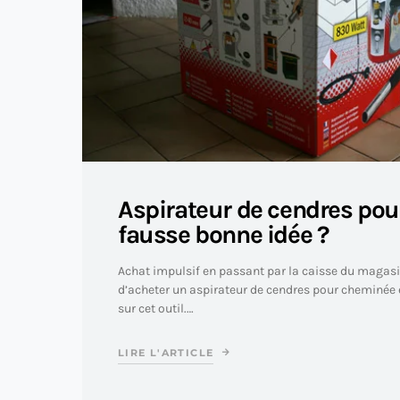
Aspirateur de cendres pou
fausse bonne idée ?
Achat impulsif en passant par la caisse du magasin
d’acheter un aspirateur de cendres pour cheminée e
sur cet outil.…
LIRE L'ARTICLE