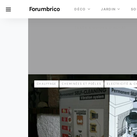
Forumbrico
DÉCO
JARDIN
SO
TESTS & GUIDES D’ACHAT
CHAUFFAGE
CHEMINÉES ET POÊLES
ELECTRICITÉ & C