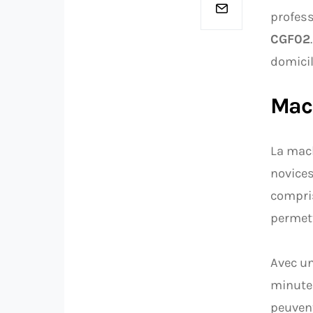
profess
CGF02
domicil
Mach
La mac
novices
compris
permett
Avec un
minutes
peuvent