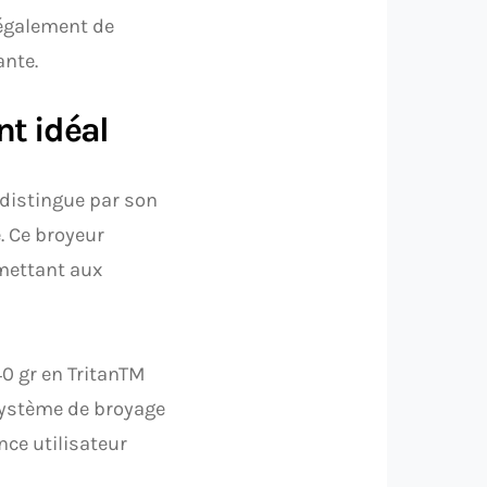
 également de
ante.
t idéal
distingue par son
 Ce broyeur
rmettant aux
40 gr en TritanTM
système de broyage
nce utilisateur