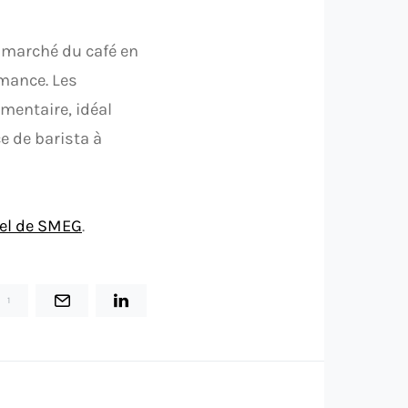
 marché du café en
rmance. Les
mentaire, idéal
e de barista à
ciel de SMEG
.
1