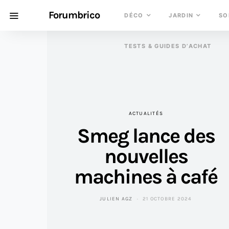
Forumbrico
DÉCO
JARDIN
SO
TESTS & GUIDES D’ACHAT
ACTUALITÉS
Smeg lance des
nouvelles
machines à café
JULIEN AGZ
21 OCTOBRE 2024