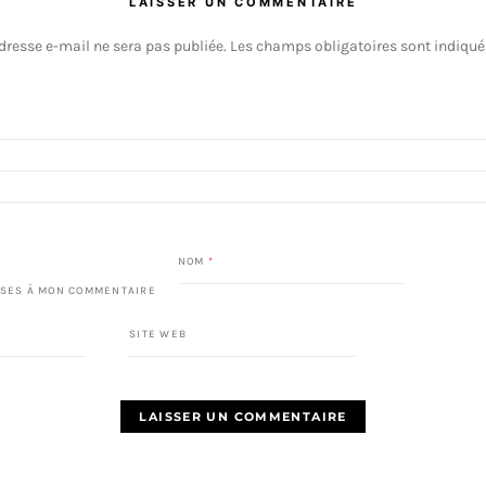
LAISSER UN COMMENTAIRE
dresse e-mail ne sera pas publiée.
Les champs obligatoires sont indiqu
NOM
*
SES À MON COMMENTAIRE
SITE WEB