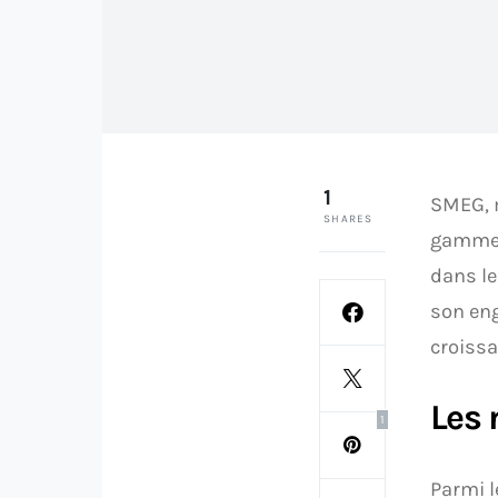
1
SMEG, m
SHARES
gamme 
dans le
son eng
croiss
Les 
1
Parmi l