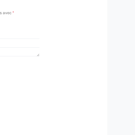
és avec
*