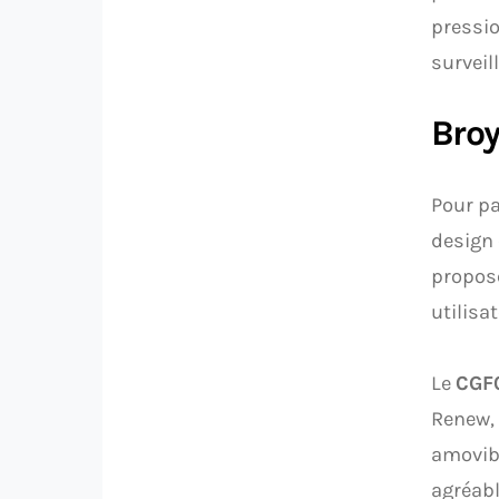
pressio
surveil
Broy
Pour pa
design
propose
utilisa
Le
CGF
Renew, 
amovibl
agréab