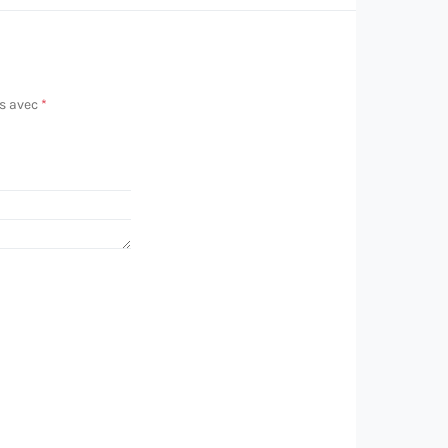
és avec
*