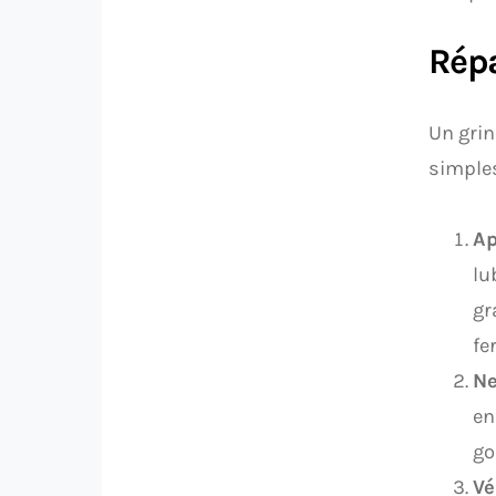
Répa
Un grin
simples
Ap
lu
gr
fe
Ne
en
go
Vé