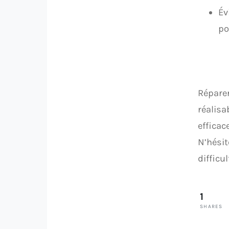
Év
po
Réparer
réalisa
efficac
N’hésit
difficu
1
SHARES