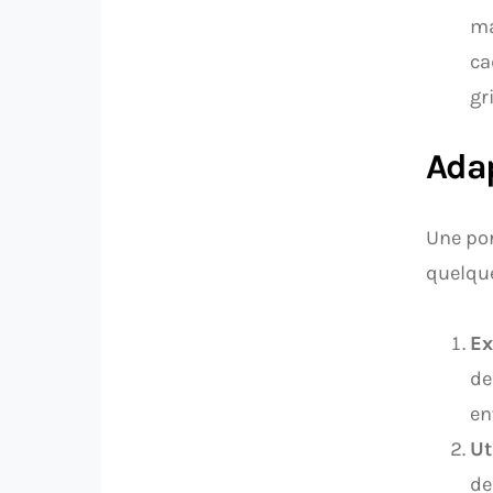
ma
ca
gr
Adap
Une por
quelque
Ex
de
en
Ut
de