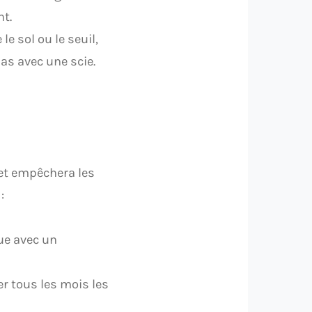
nt.
 le sol ou le seuil,
bas avec une scie.
 et empêchera les
:
ue avec un
er tous les mois les