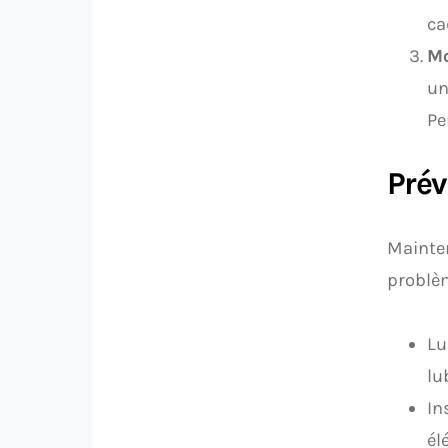
ca
Mo
un
Pe
Prév
Mainten
problèm
Lu
lu
In
él