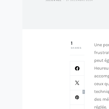
JULIEN AGZ
27 DÉCEMBRE 2024
1
Une por
SHARES
frustra
peut ég
Heureus
accompl
ceux q
techniq
1
des mét
réglée.