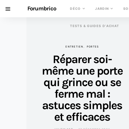
Forumbrico
DÉCO
JARDIN
SO
TESTS & GUIDES D’ACHAT
ENTRETIEN
PORTES
Réparer soi-
même une porte
qui grince ou se
ferme mal :
astuces simples
et efficaces