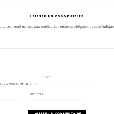
LAISSER UN COMMENTAIRE
dresse e-mail ne sera pas publiée.
Les champs obligatoires sont indiqu
NOM
*
SES À MON COMMENTAIRE
SITE WEB