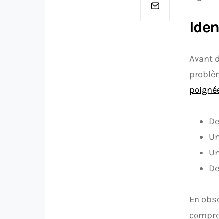
Iden
Avant d
problèm
poignée
De
Un
Un
De
En obse
compren