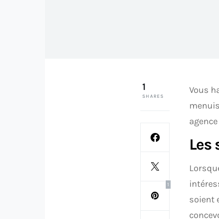
1
Vous ha
SHARES
menuise
agence 
Les 
Lorsque
intéres
1
soient 
concevo