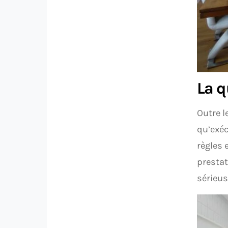
La q
Outre l
qu’exéc
règles 
prestat
sérieuse