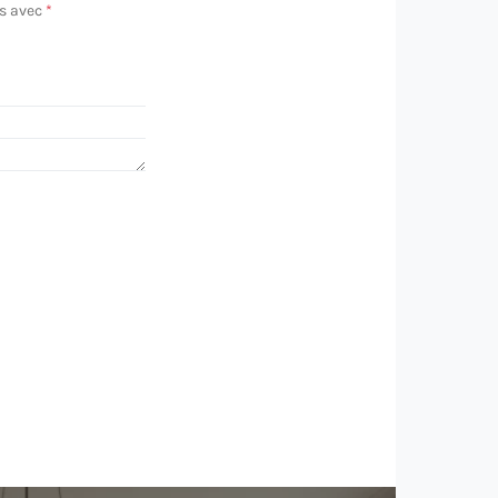
és avec
*