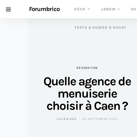
Forumbrico
DÉCO
JARDIN
SO
TESTS & GUIDES D’ACHAT
DÉCORATION
Quelle agence de
menuiserie
choisir à Caen ?
JULIEN AGZ
20 SEPTEMBRE 2023