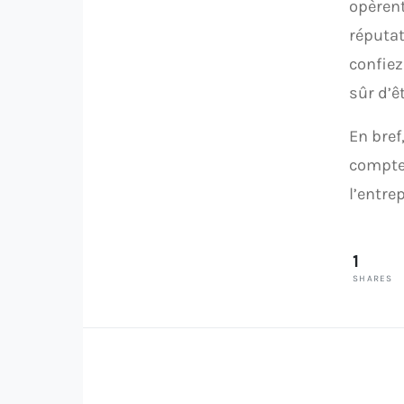
opèrent
réputat
confiez
sûr d’êt
En bref
compte 
l’entrep
1
SHARES