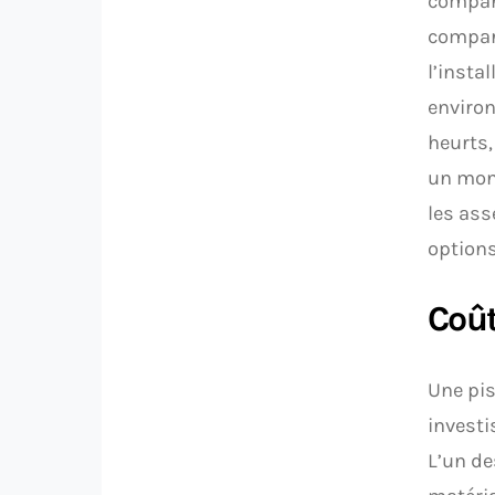
compare
compara
l’insta
environ
heurts,
un mont
les ass
option
Coût
Une pis
investi
L’un de