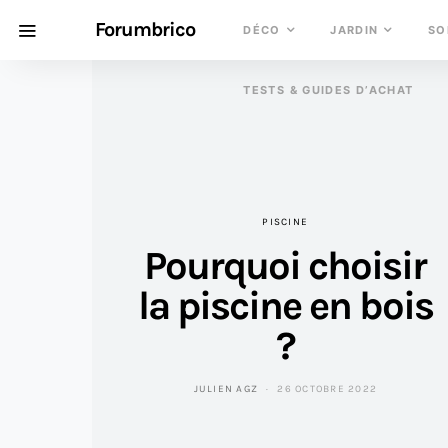
Forumbrico
DÉCO
JARDIN
SO
TESTS & GUIDES D’ACHAT
PISCINE
Pourquoi choisir
la piscine en bois
?
JULIEN AGZ
26 OCTOBRE 2022