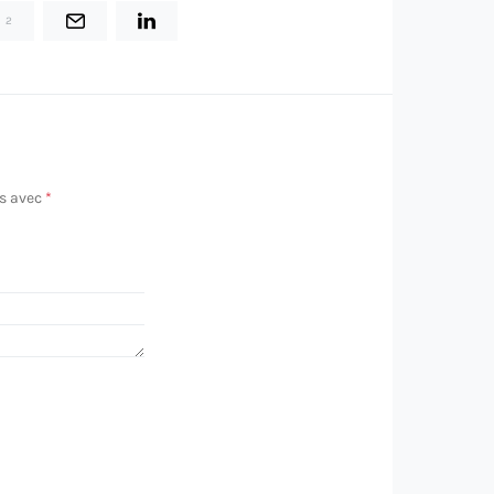
2
és avec
*