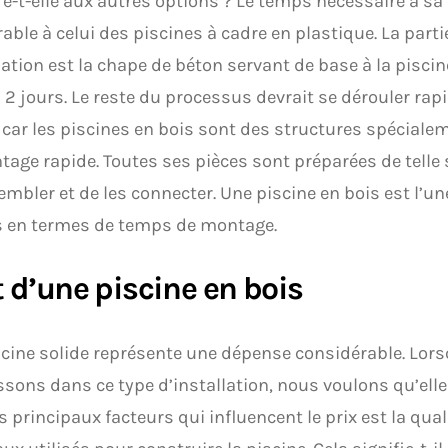
-t-elle aux autres options ? Le temps nécessaire à sa
ble à celui des piscines à cadre en plastique. La parti
llation est la chape de béton servant de base à la pisci
 2 jours. Le reste du processus devrait se dérouler ra
 car les piscines en bois sont des structures spécial
age rapide. Toutes ses pièces sont préparées de telle so
embler et de les connecter. Une piscine en bois est l’u
s en termes de temps de montage.
 d’une piscine en bois
cine solide représente une dépense considérable. Lor
ssons dans ce type d’installation, nous voulons qu’ell
s principaux facteurs qui influencent le prix est la quali