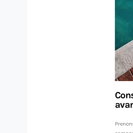
Cons
ava
Prenons