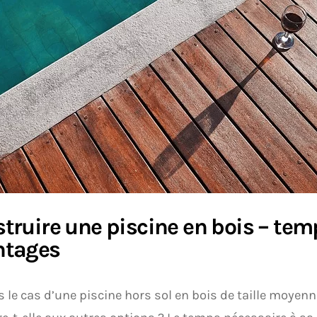
truire une piscine en bois – temp
ntages
 le cas d’une piscine hors sol en bois de taille moye