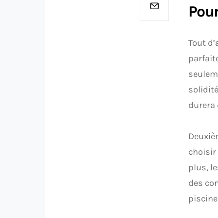
Pour
Tout d’
parfait
seuleme
solidit
durera 
Deuxièm
choisir 
plus, l
des con
piscine 