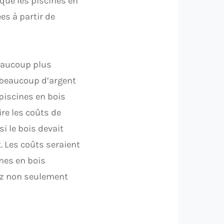
 que les piscines en
es à partir de
eaucoup plus
r beaucoup d’argent
piscines en bois
re les coûts de
i le bois devait
. Les coûts seraient
nes en bois
ez non seulement