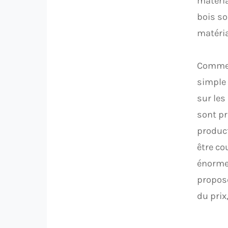
matéria
bois so
matéria
Comme 
simple 
sur les
sont pr
product
être co
énormes
propos
du prix