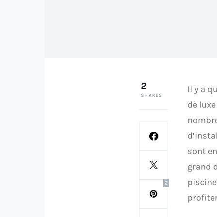
2
Il y a 
SHARES
de luxe
nombre 
d’insta
sont en
grand d
piscine
2
profite