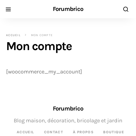
Forumbrico
ACCUEIL
MON COMPTE
Mon compte
[woocommerce_my_account]
Forumbrico
Blog maison, décoration, bricolage et jardin
ACCUEIL
CONTACT
À PROPOS
BOUTIQUE