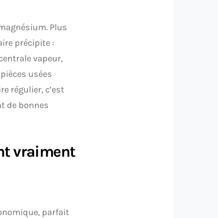
e magnésium. Plus
ire précipite :
 centrale vapeur,
 pièces usées
e régulier, c’est
ant de bonnes
nt vraiment
conomique, parfait