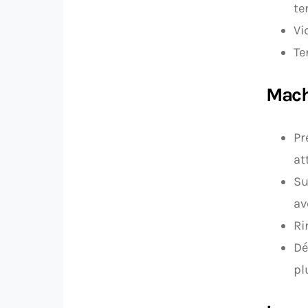
te
Vi
Te
Mach
Pr
at
Su
av
Ri
Dé
pl