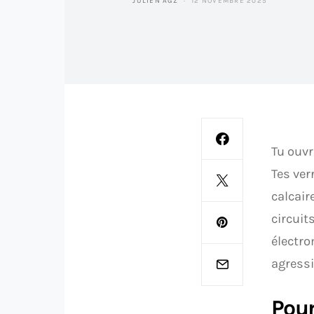
JULIEN AGZ
12 NOVEMBRE 2025
Tu ouvr
Tes ver
calcair
circuit
électro
agressi
Pour