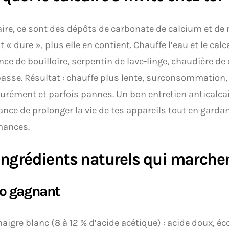
aire, ce sont des dépôts de carbonate de calcium et d
t « dure », plus elle en contient. Chauffe l’eau et le calca
nce de bouilloire, serpentin de lave-linge, chaudière de
passe. Résultat : chauffe plus lente, surconsommation,
rément et parfois pannes. Un bon entretien anticalcair
ance de prolonger la vie de tes appareils tout en gard
mances.
ingrédients naturels qui marche
io gagnant
naigre blanc (8 à 12 % d’acide acétique) : acide doux, é