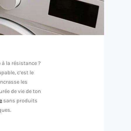
 à la résistance ?
pable, c’est le
 encrasse les
urée de vie de ton
e
sans produits
ques.