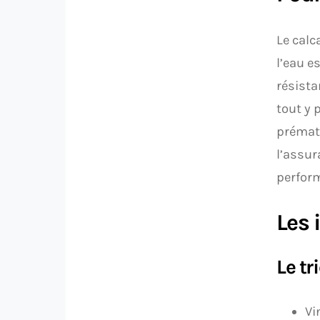
Le calc
l’eau es
résista
tout y 
prématu
l’assur
perfor
Les 
Le tr
Vi