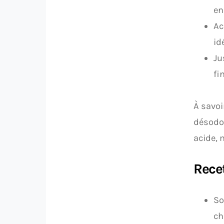
en
Ac
id
Ju
fi
À savoi
désodor
acide, 
Recet
So
ch