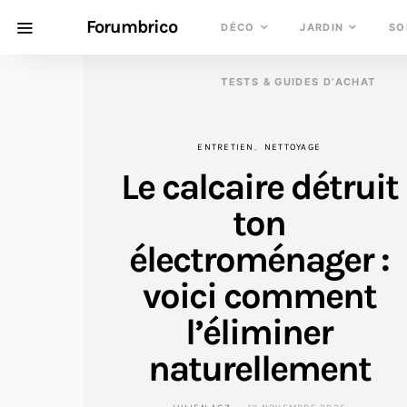
Forumbrico
DÉCO
JARDIN
SO
TESTS & GUIDES D’ACHAT
ENTRETIEN
NETTOYAGE
Le calcaire détruit
ton
électroménager :
voici comment
l’éliminer
naturellement