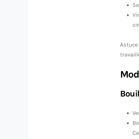
So
Vi
ci
Astuce 
travail
Mode
Bouil
Ve
Bo
Ca