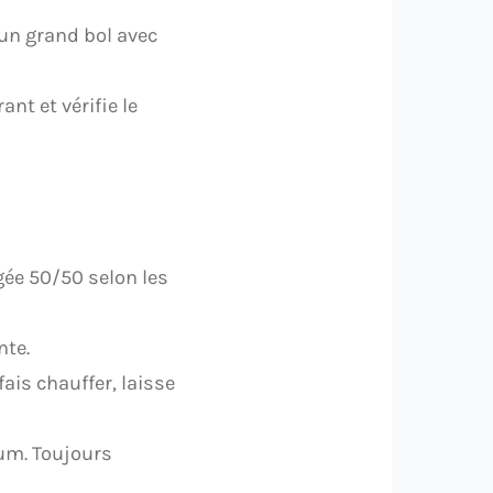
 un grand bol avec
ant et vérifie le
gée 50/50 selon les
nte.
 fais chauffer, laisse
ium. Toujours