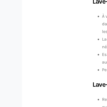
Lave-
À 
da
le
La
né
Es
au
Pe
Lave-
Re
av