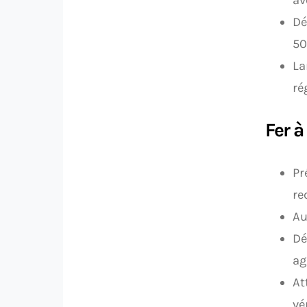
Dé
50
La
ré
Fer à
Pr
re
Au
Dé
ag
At
vé