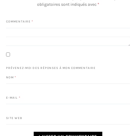
obligatoires sont indiqués avec
*
COMMENTAIRE
*
PRÉVENEZ-MOI DES RÉPONSES À MON COMMENTAIRE
NOM
*
E-MAIL
*
SITE WEB