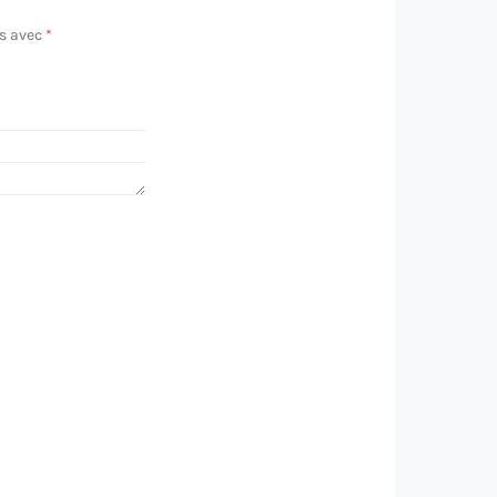
és avec
*