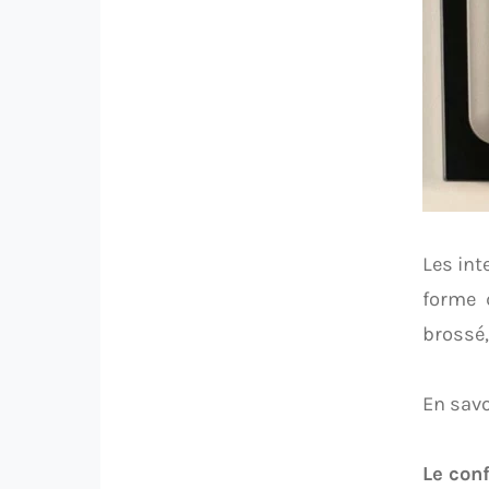
Les int
forme d
brossé,
En savo
Le con