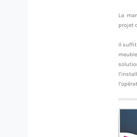
La mar
projet
Il suff
meuble
soluti
l’insta
l’opéra