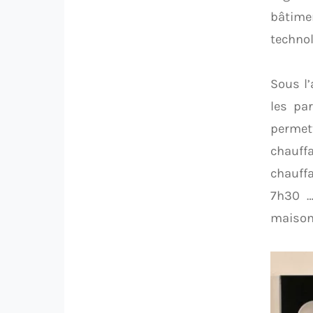
bâtimen
technol
Sous l’
les par
permett
chauffa
chauffa
7h30 …
maison 