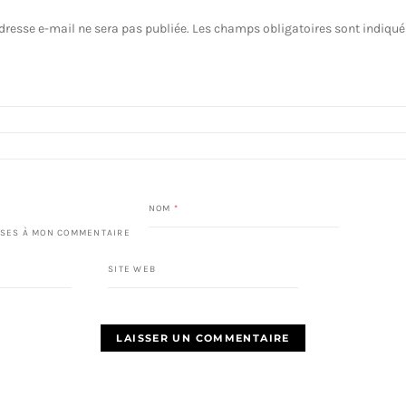
dresse e-mail ne sera pas publiée.
Les champs obligatoires sont indiqu
NOM
*
SES À MON COMMENTAIRE
SITE WEB