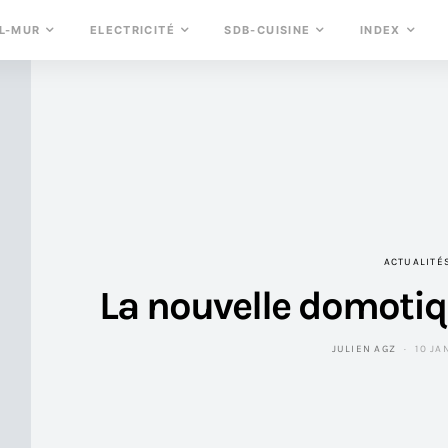
L-MUR
ELECTRICITÉ
SDB-CUISINE
INDEX
ACTUALITÉ
La nouvelle domotiq
JULIEN AGZ
10 JA