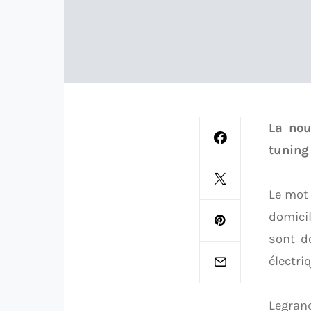
La nou
tuning
Le mot
domicil
sont do
électri
Legrand