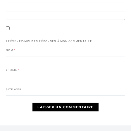
PRÉVENEZ-MOI DES RÉPONSES À MON COMMENTAIRE
NOM
*
E-MAIL
*
SITE WEB