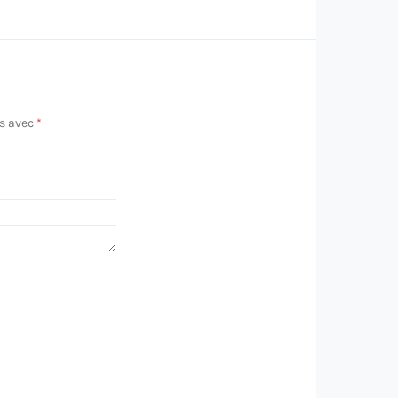
és avec
*