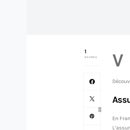
1
V
SHARES
Découvr
Assu
1
En Franc
L’assur