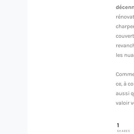
décenn
rénovat
charpen
couver
revanc
les nua
Comme 
ce, à c
aussi 
valoir 
1
SHARES