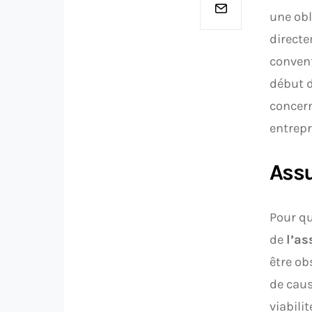
une obl
directe
convent
début d
concern
entrepr
Assu
Pour q
de
l’as
être ob
de caus
viabili