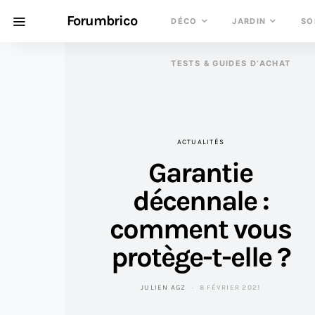
Forumbrico
DÉCO
JARDIN
SO
TESTS & GUIDES D’ACHAT
ACTUALITÉS
Garantie
décennale :
comment vous
protège-t-elle ?
JULIEN AGZ
8 FÉVRIER 2021