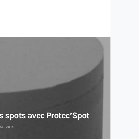
S
os spots avec Protec’Spot
Le cl
MAI 2014