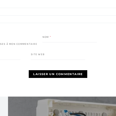
NOM
*
SES À MON COMMENTAIRE
SITE WEB