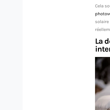
Cela so
photov
solaire
réellem
La d
int