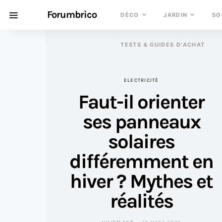
Forumbrico
DÉCO
JARDIN
SO
TESTS & GUIDES D’ACHAT
ELECTRICITÉ
Faut-il orienter
ses panneaux
solaires
différemment en
hiver ? Mythes et
réalités