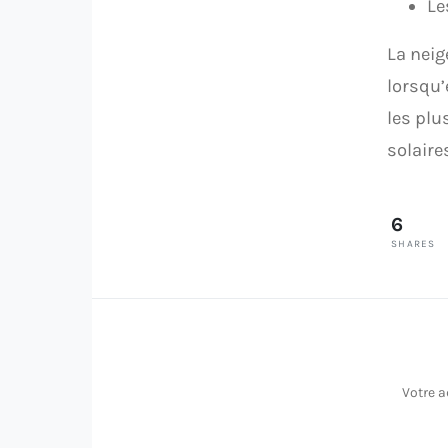
Le
La neig
lorsqu’
les plu
solaire
6
SHARES
Votre a