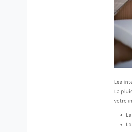
Les int
La plui
votre i
La
Le