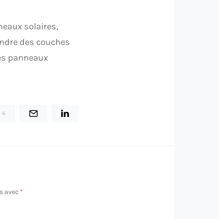
neaux solaires,
aindre des couches
 des panneaux
6
és avec
*