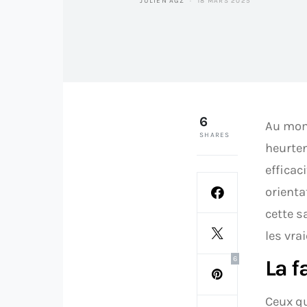
JULIEN AGZ
18 MARS 2025
6
Au mome
SHARES
heurten
efficac
orienta
cette s
les vra
6
La f
Ceux qu