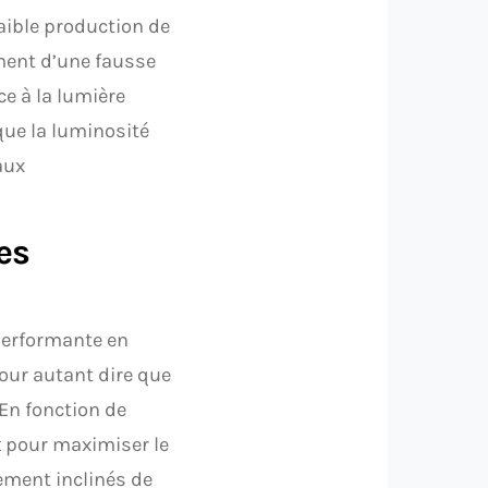
faible production de
mment d’une fausse
ce à la lumière
ue la luminosité
aux
es
 performante en
our autant dire que
 En fonction de
x
pour maximiser le
ement inclinés de