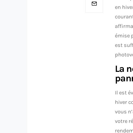
en hive
courant
affirma
émise p
est suf
photovo
La n
pan
Il est 
hiver c
vous n’
votre r
rendeme