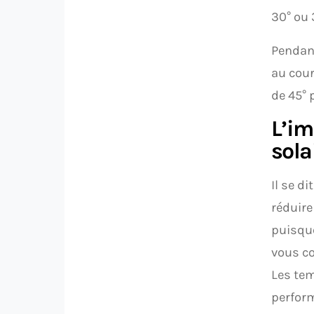
30° ou 
Pendant
au cour
de 45° 
L’im
sola
Il se d
réduire
puisque
vous co
Les tem
perform