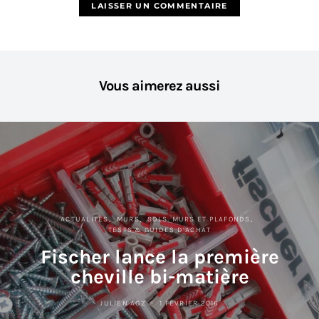
Vous aimerez aussi
ACTUALITÉS
MURS
SOLS, MURS ET PLAFONDS
TESTS & GUIDES D’ACHAT
Fischer lance la première
cheville bi-matière
JULIEN AGZ
1 FÉVRIER 2016