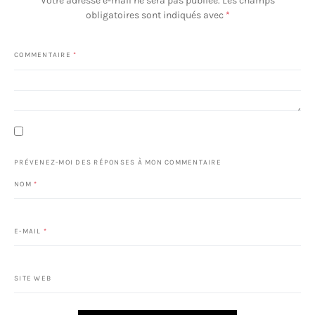
Votre adresse e-mail ne sera pas publiée.
Les champs
obligatoires sont indiqués avec
*
COMMENTAIRE
*
PRÉVENEZ-MOI DES RÉPONSES À MON COMMENTAIRE
NOM
*
E-MAIL
*
SITE WEB