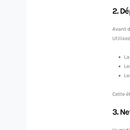
2. Dé
Avant d
Utilise
La
Le
Le
Cette é
3. Ne
Humidif