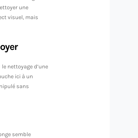
Nettoyer une
ct visuel, mais
toyer
d le nettoyage d’une
ouche ici à un
anipulé sans
llonge semble