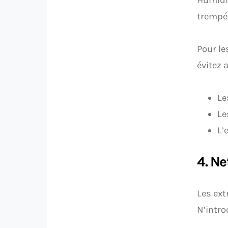
trempé.
Pour le
évitez 
Le
Le
L’
4. Ne
Les ext
N’intro