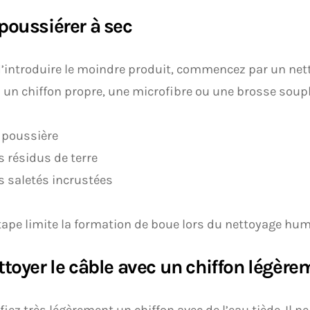
poussiérer à sec
’introduire le moindre produit, commencez par un nett
z un chiffon propre, une microfibre ou une brosse soupl
 poussière
s résidus de terre
s saletés incrustées
tape limite la formation de boue lors du nettoyage hum
ttoyer le câble avec un chiffon légè
iez très légèrement un chiffon avec de l’eau tiède. Il ne