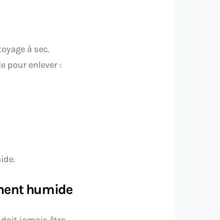
oyage à sec.
e pour enlever :
ide.
rement humide
 doit jamais être