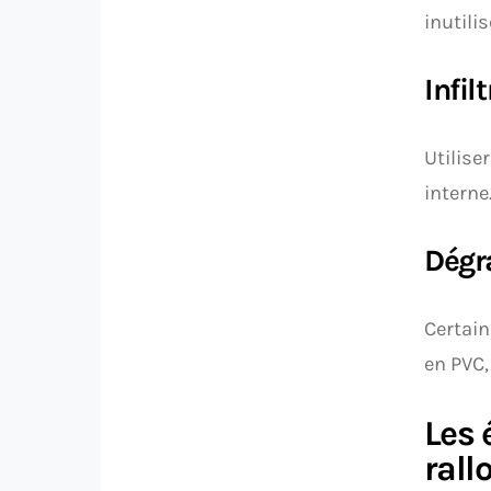
inutili
Infil
Utilise
interne
Dégr
Certain
en PVC, 
Les 
rall