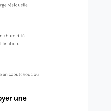
rge résiduelle.
une humidité
ilisation.
ne en caoutchouc ou
oyer une