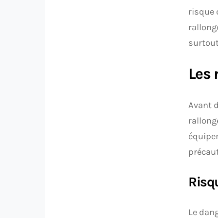
risque 
rallong
surtout
Les 
Avant d
rallong
équipem
précaut
Risq
Le dang