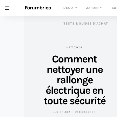
Forumbrico
DÉCO
JARDIN
SO
TESTS & GUIDES D’ACHAT
NETTOYAGE
Comment
nettoyer une
rallonge
électrique en
toute sécurité
JULIEN AGZ
21 MARS 2026