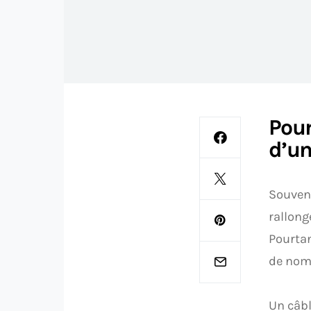
Pour
d’un
Souvent
rallong
Pourtan
de nomb
Un câbl