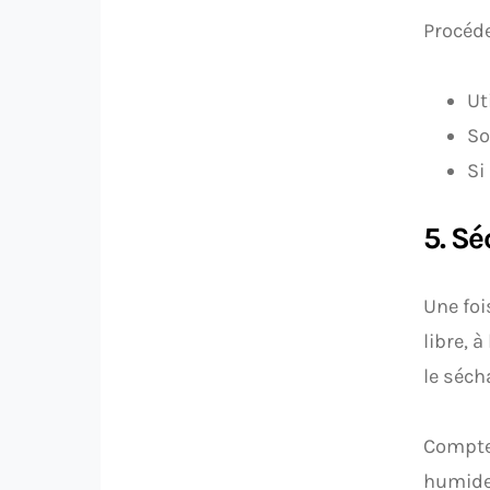
Procéde
Ut
So
Si
5. S
Une foi
libre, 
le séch
Comptez
humide