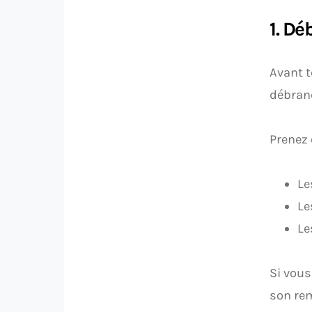
1. Dé
Avant t
débranc
Prenez 
Le
Le
Le
Si vous
son re