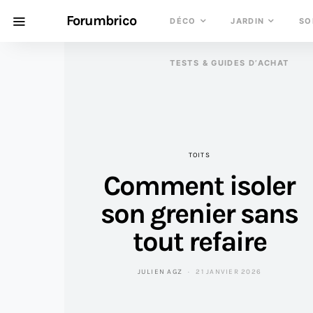
Forumbrico
DÉCO
JARDIN
SO
TESTS & GUIDES D’ACHAT
TOITS
Comment isoler
son grenier sans
tout refaire
JULIEN AGZ
21 JANVIER 2026