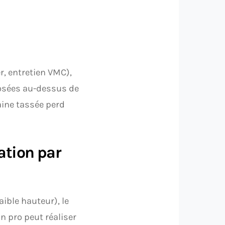
r, entretien VMC),
osées au-dessus de
laine tassée perd
lation par
ible hauteur), le
Un pro peut réaliser