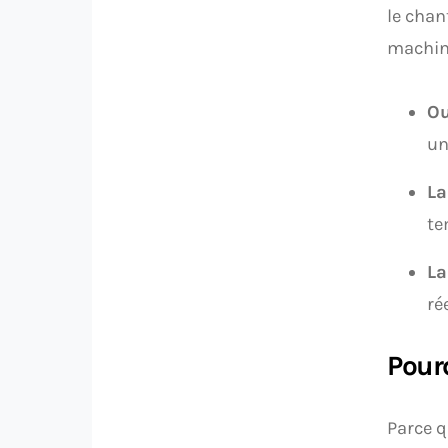
le chan
machine
Ou
un
La
te
La
ré
Pourq
Parce q