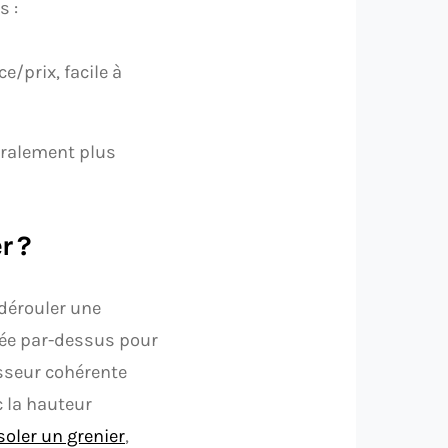
s :
/prix, facile à
néralement plus
r ?
 dérouler une
sée par-dessus pour
isseur cohérente
c la hauteur
soler un grenier
,