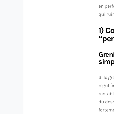
en per
qui ruin
1) C
“per
Greni
simp
Si le g
réguliè
rentabl
du dess
forteme