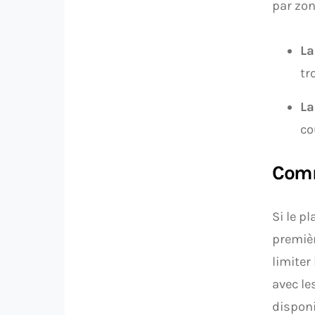
par zon
La
tr
La
co
Comm
Si le p
premièr
limiter
avec le
disponi