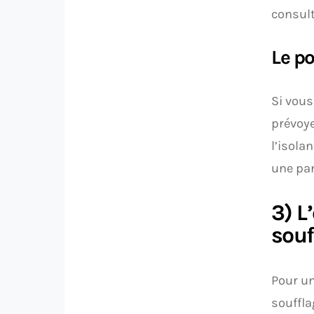
consul
Le po
Si vous
prévoy
l’isola
une par
3) L
souf
Pour un
souffla