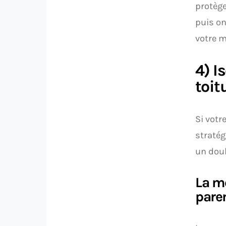
protège
puis on
votre m
4) I
toit
Si votre
stratég
un dou
La mé
pare