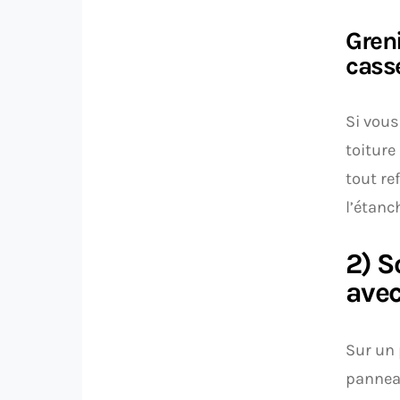
Gren
cass
Si vous
toiture
tout re
l’étanch
2) S
avec
Sur un 
panneau