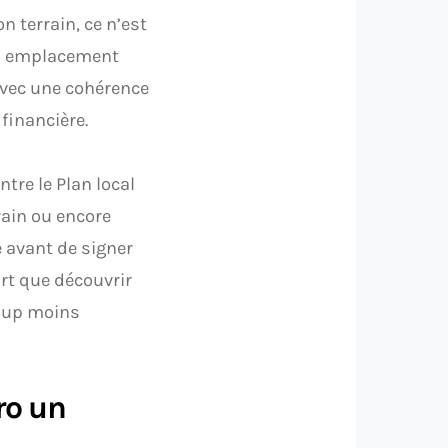
n terrain, ce n’est
un emplacement
avec une cohérence
 financière.
tre le Plan local
rrain ou encore
e avant de signer
rt que découvrir
coup moins
ro un