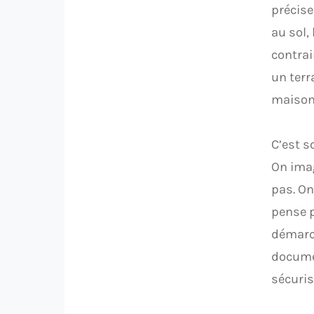
précise
au sol,
contrai
un terr
maison 
C’est s
On imag
pas. On
pense p
démarch
documen
sécuris