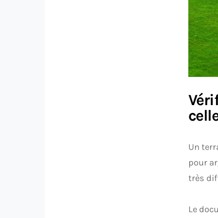
Véri
cell
Un terr
pour ar
très di
Le docu