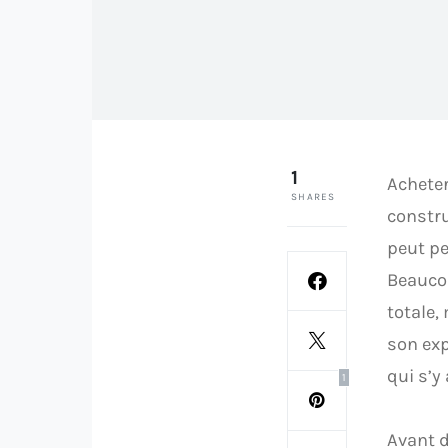
1
Acheter
SHARES
constru
peut pe
Beaucou
totale,
son exp
qui s’y
1
Avant d