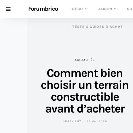
Forumbrico
DÉCO
JARDIN
SO
TESTS & GUIDES D’ACHAT
ACTUALITÉS
Comment bien
choisir un terrain
constructible
avant d’acheter
JULIEN AGZ
13 MAI 2026