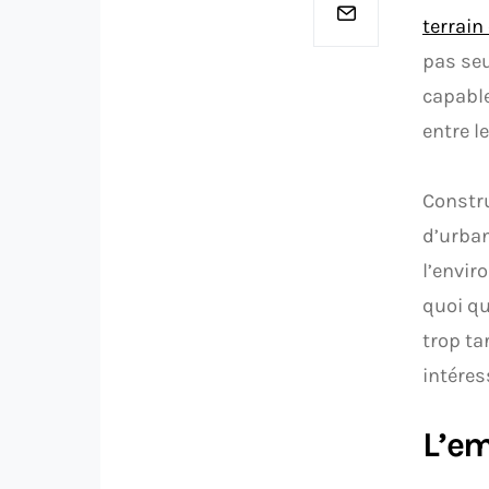
terrain
pas seu
capable
entre l
Constru
d’urban
l’envir
quoi qu
trop ta
intéres
L’em