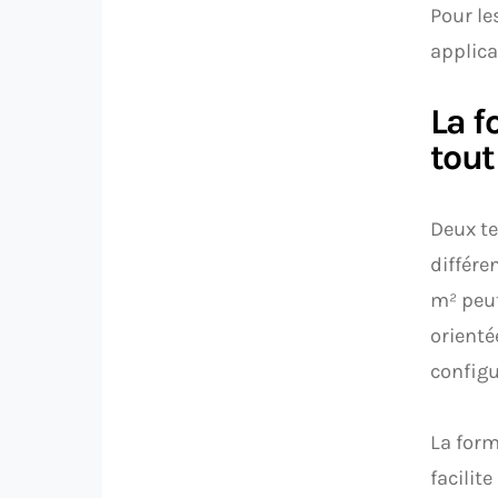
Pour le
applicab
La f
tout
Deux te
différe
m² peut
orienté
configu
La form
facilit