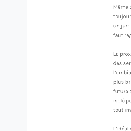
Même da
toujour
un jard
faut re
La prox
des ser
l’ambia
plus br
future 
isolé p
tout im
L’idéal