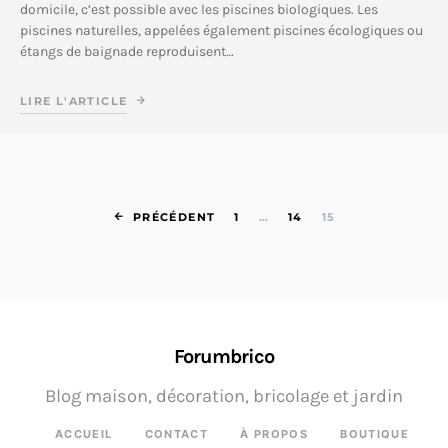
domicile, c’est possible avec les piscines biologiques. Les
piscines naturelles, appelées également piscines écologiques ou
étangs de baignade reproduisent…
LIRE L'ARTICLE
Pagination des 
PRÉCÉDENT
1
…
14
15
Forumbrico
Blog maison, décoration, bricolage et jardin
ACCUEIL
CONTACT
À PROPOS
BOUTIQUE