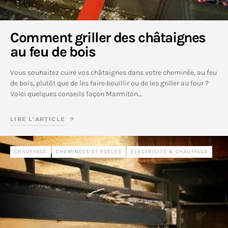
Comment griller des châtaignes
au feu de bois
Vous souhaitez cuire vos châtaignes dans votre cheminée, au feu
de bois, plutôt que de les faire bouillir ou de les griller au four ?
Voici quelques conseils façon Marmiton…
LIRE L'ARTICLE
CHAUFFAGE
CHEMINÉES ET POÊLES
ELECTRICITÉ & CHAUFFAGE