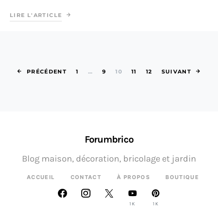
LIRE L'ARTICLE
Pagination des 
PRÉCÉDENT
1
…
9
10
11
12
SUIVANT
Forumbrico
Blog maison, décoration, bricolage et jardin
ACCUEIL
CONTACT
À PROPOS
BOUTIQUE
1K
1K