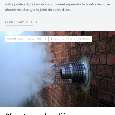
votre poêle ? Après avoir vu comment repeindre la poutre de votre
cheminée, changer le joint de porte d’un…
LIRE L'ARTICLE
CHAUFFAGE
ELECTRICITÉ
ELECTRICITÉ & CHAUFFAGE