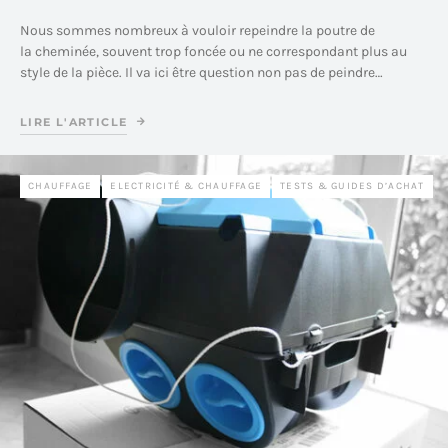
Nous sommes nombreux à vouloir repeindre la poutre de
la cheminée, souvent trop foncée ou ne correspondant plus au
style de la pièce. Il va ici être question non pas de peindre…
LIRE L'ARTICLE
CHAUFFAGE
ELECTRICITÉ & CHAUFFAGE
TESTS & GUIDES D’ACHAT