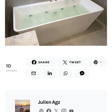
SHARE
TWEET
10
10
SHARES
Julien Agz