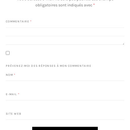
obligatoires sont indiqués avec
*
COMMENTAIRE
*
PRÉVENEZ-MOI DES RÉPONSES À MON COMMENTAIRE
NOM
*
E-MAIL
*
SITE WEB