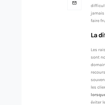
difficu
jamais 
faire fr
La di
Les rai
sont no
domaine
recours
souvent
les cli
lorsque
éviter 