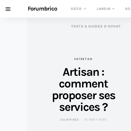
Forumbrico
DÉCO
JARDIN
SO
TESTS & GUIDES D’ACHAT
ENTRETIEN
Artisan :
comment
proposer ses
services ?
JULIEN AGZ
12 AOÛT 2020