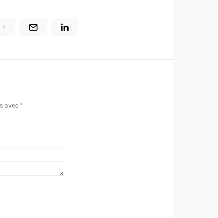
4
és avec
*