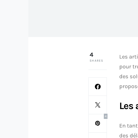
4
Les art
SHARES
pour tr
des sol
propose
Les 
4
En tant
des dél