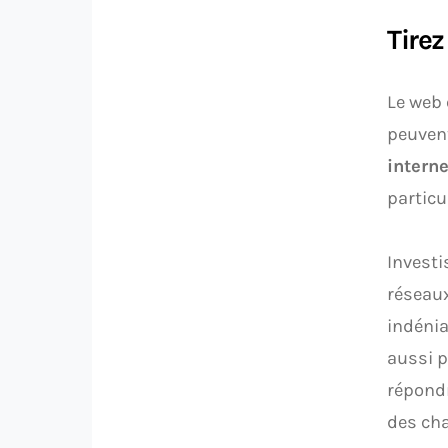
Tirez
Le web 
peuven
interne
particu
Investi
réseaux
indénia
aussi p
répondr
des cha