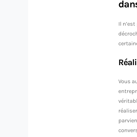
dans
Il n’es
décroch
certain
Réal
Vous au
entrepr
véritab
réalise
parvien
convers