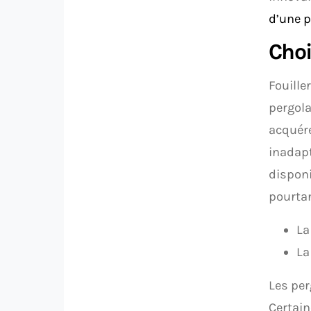
d’une p
Choi
Fouille
pergola
acquére
inadapt
disponi
pourtan
La
La
Les per
Certai