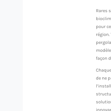
Rares s
bioclim
pour ce
région.
pergola
modèle 
façon d
Chaque 
de ne p
l’insta
structu
solutio
innovan