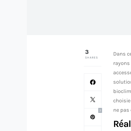
3
Dans ce
SHARES
rayons 
accesso
solutio
bioclim
choisie
ne pas 
3
Réal