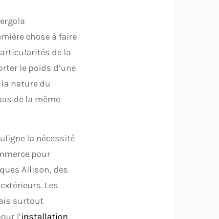
pergola
emière chose à faire
rticularités de la
rter le poids d’une
 la nature du
 pas de la même
ouligne la nécessité
ommerce pour
iques Allison, des
extérieurs. Les
ais surtout
our l’
installation