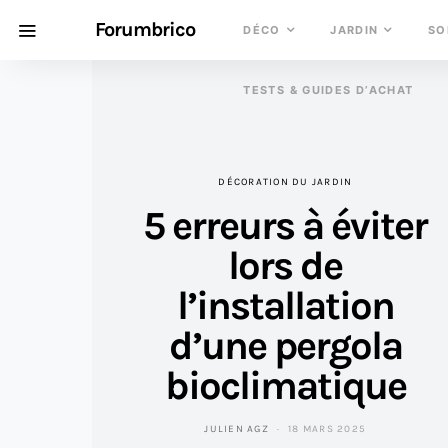
Forumbrico
DÉCO
JARDIN
SO
TESTS & GUIDES D’ACHAT
DÉCORATION DU JARDIN
5 erreurs à éviter
lors de
l’installation
d’une pergola
bioclimatique
JULIEN AGZ
18 MARS 2025