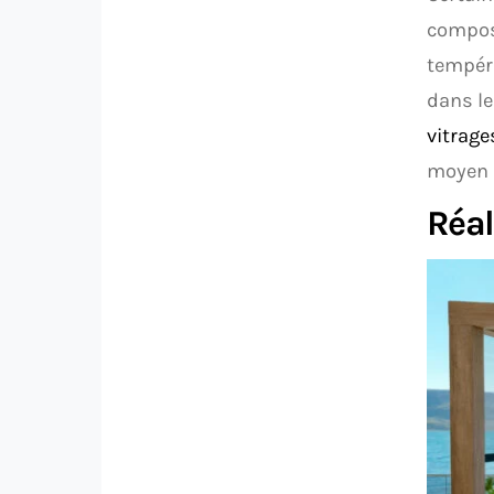
composi
tempéra
dans le
vitrage
moyen d
Réal