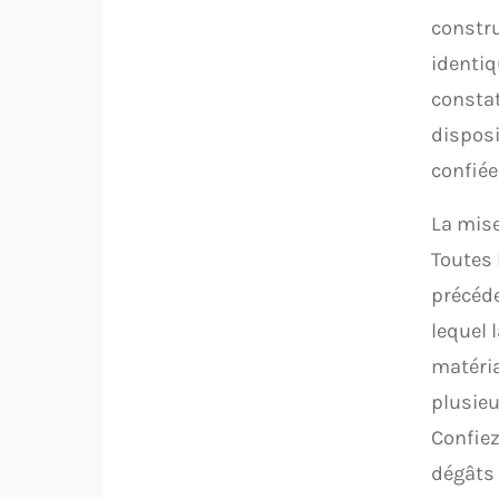
constru
identiq
constat
disposi
confiée
La mise
Toutes 
précéd
lequel 
matéri
plusieu
Confiez
dégâts 