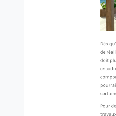
Dès qu’
de réal
doit pl
encadre
comport
pourrai
certai
Pour de
travaux