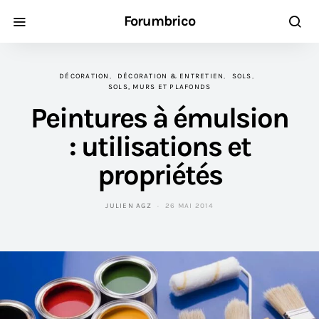
Forumbrico
DÉCORATION
DÉCORATION & ENTRETIEN
SOLS
SOLS, MURS ET PLAFONDS
Peintures à émulsion
: utilisations et
propriétés
JULIEN AGZ
26 MAI 2014