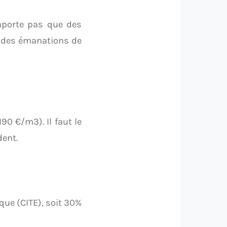
mporte pas que des
it des émanations de
90 €/m3). Il faut le
dent.
ique (CITE), soit 30%