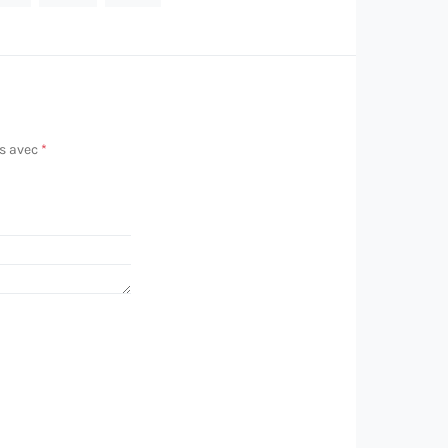
és avec
*