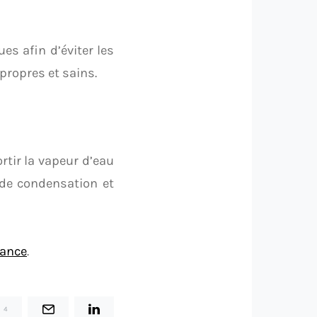
es afin d’éviter les
ropres et sains.
rtir la vapeur d’eau
 de condensation et
rance
.
4