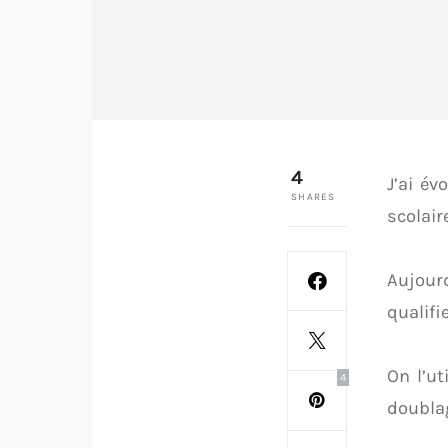
4
J’ai év
SHARES
scolair
Aujour
qualifi
On l’ut
4
doubla