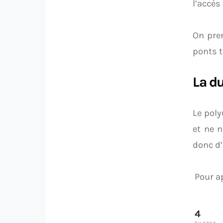
l’accès 
On pren
ponts 
La du
Le poly
et ne n
donc d’
Pour ap
4