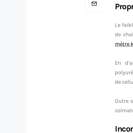
Prop
La faib
de cha
mètre k
En d’a
polyuré
de cellu
Outre s
colmate
Inco