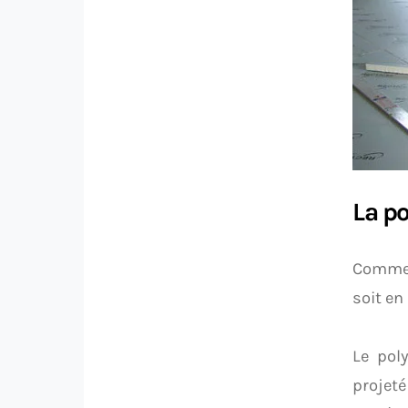
La p
Comme 
soit en
Le pol
projet