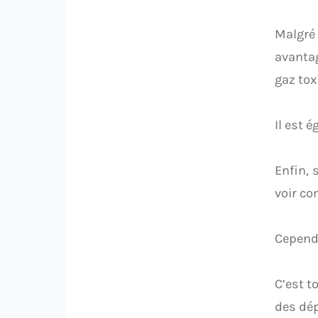
Malgr
avantag
gaz tox
Il est 
Enfin, 
voir co
Cependa
C’est t
des dép