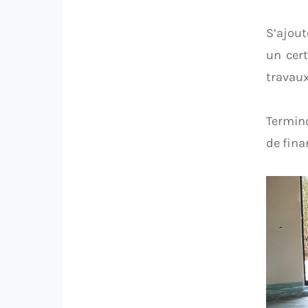
S’ajout
un cer
travaux
Termino
de fina