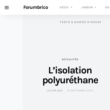
Forumbrico
DÉCO
JARDIN
SO
TESTS & GUIDES D’ACHAT
ACTUALITÉS
L’isolation
polyuréthane
JULIEN AGZ
8 SEPTEMBRE 2015