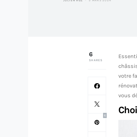
JULIEN AGZ
5 MARS 2024
6
Essenti
SHARES
châssis
votre f
rénovat
vous dé
Choi
6