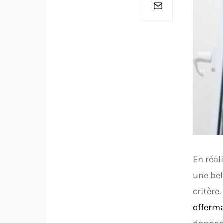
En réal
une bel
critère.
offerm
donnent