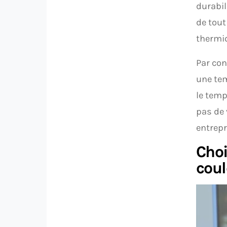
durabil
de tout
thermi
Par con
une tem
le temp
pas de 
entrepr
Choi
coul