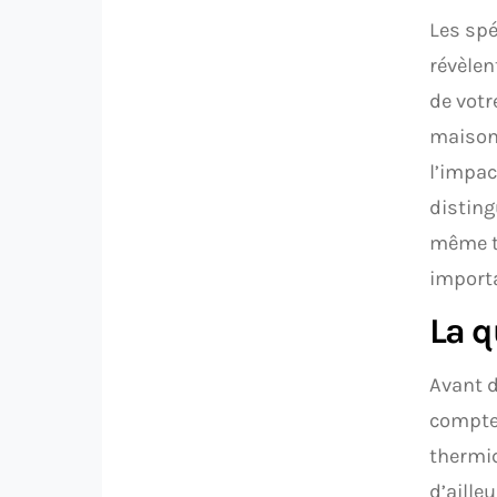
Les spé
révèlen
de votr
maison.
l’impac
disting
même ti
importa
La q
Avant d
compte 
thermiq
d’aille