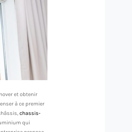
nover et obtenir
penser à ce premier
 châssis,
chassis-
luminium qui
entreprise propose