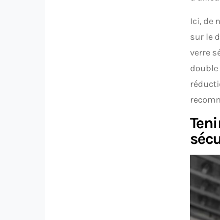
Ici, de
sur le 
verre s
double 
réducti
recom
Teni
sécu