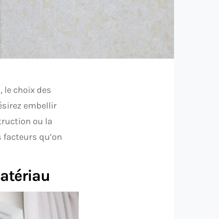
 le choix des
ésirez embellir
truction ou la
s facteurs qu’on
matériau