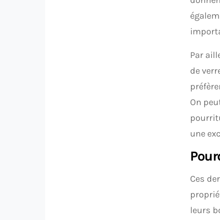
égaleme
importa
Par ail
de verr
préfère
On peut
pourrit
une exc
Pourq
Ces der
proprié
leurs b