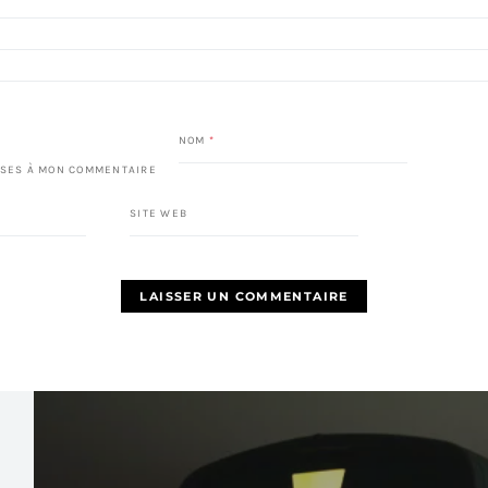
NOM
*
SES À MON COMMENTAIRE
SITE WEB