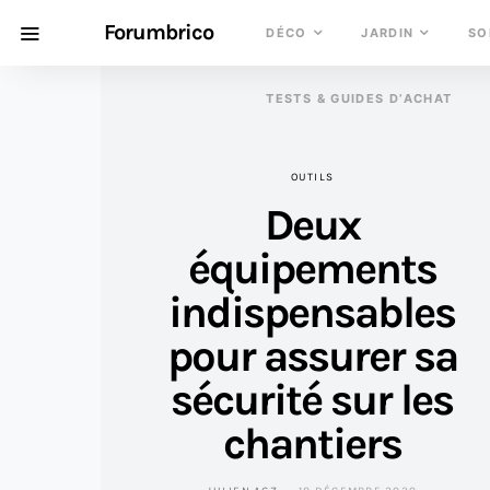
Forumbrico
DÉCO
JARDIN
SO
TESTS & GUIDES D’ACHAT
OUTILS
Deux
équipements
indispensables
pour assurer sa
sécurité sur les
chantiers