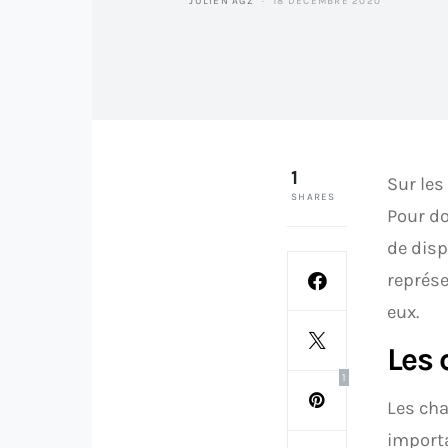
JULIEN AGZ
18 DÉCEMBRE 2020
1
Sur les
SHARES
Pour do
de disp
représe
eux.
Les 
1
Les cha
importa