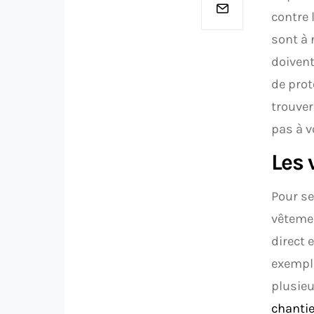
contre 
sont à 
doiven
de prot
trouver
pas à v
Les 
Pour se
vêtemen
direct 
exemple
plusieu
chanti