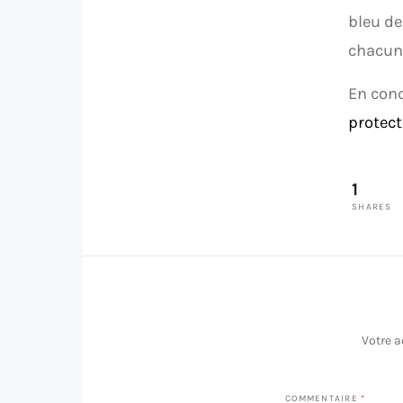
bleu de
chacun 
En conc
protect
1
SHARES
Votre a
COMMENTAIRE
*