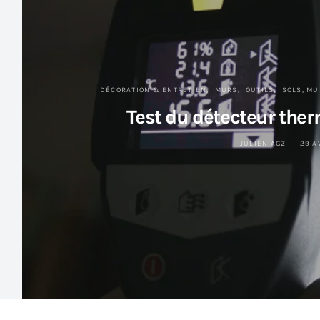
DÉCORATION & ENTRETIEN
MURS
OUTILS
SOLS, MU
Test du détecteur the
JULIEN AGZ
29 A