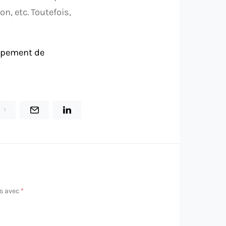
on, etc. Toutefois,
ipement de
1
és avec
*