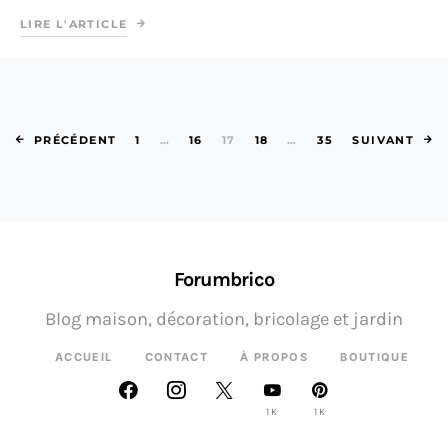
LIRE L'ARTICLE
Pagination des 
PRÉCÉDENT
1
…
16
17
18
…
35
SUIVANT
Forumbrico
Blog maison, décoration, bricolage et jardin
ACCUEIL
CONTACT
À PROPOS
BOUTIQUE
1K
1K